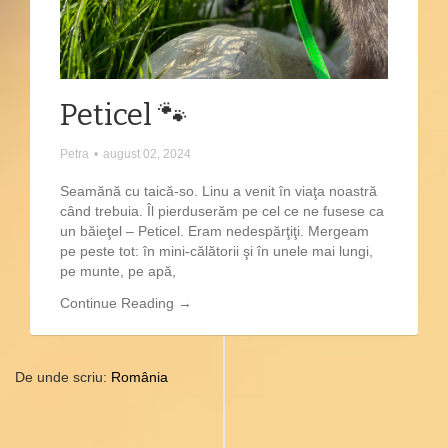
Peticel 🐾
Petra
•
august 02, 2024
Seamănă cu taică-so. Linu a venit în viaţa noastră
când trebuia. Îl pierduserăm pe cel ce ne fusese ca
un băieţel – Peticel. Eram nedespărţiţi. Mergeam
pe peste tot: în mini-călătorii şi în unele mai lungi,
pe munte, pe apă,
Continue Reading →
De unde scriu:
România