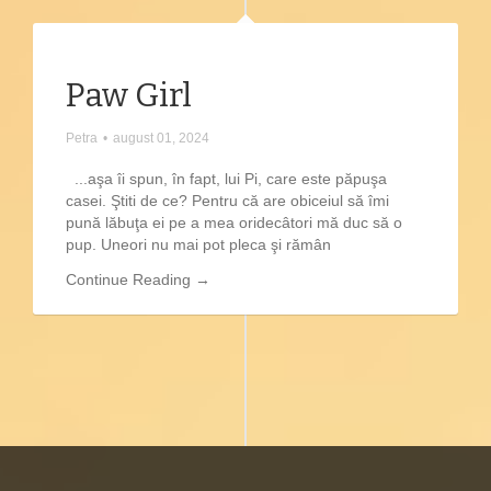
Paw Girl
Petra
•
august 01, 2024
...aşa îi spun, în fapt, lui Pi, care este păpuşa
casei. Ştiti de ce? Pentru că are obiceiul să îmi
pună lăbuţa ei pe a mea oridecâtori mă duc să o
pup. Uneori nu mai pot pleca şi rămân
Continue Reading →