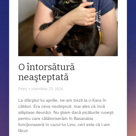
O întorsătură
neaşteptată
Petra
•
octombrie 23, 2024
La sfârşitul lui aprilie, ne-am trezit la o Kara în
călduri. Era ceva neobişnuit, mai ales că încă
alăptase deunăzi. Nu ştiam dacă picăturile ruseşti
pentru care călătoriserăm în Basarabia
funcţionaseră în cazul lui Linu, cert este că i-am
făcut