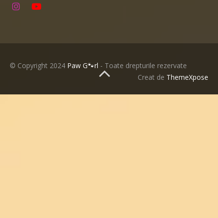
© Copyright 2024
Paw G🐾rl
- Toate drepturile rezervate
🐾 ACASĂ
Creat de
ThemeXpose