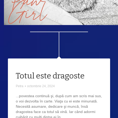
Totul este dragoste
Petra
•
octombrie 24, 2024
...povestea continuă şi, după cum am scris mai sus,
o voi dezvolta în carte. Viaţa cu ei este minunată.
Necesită asumare, dedicare şi muncă, însă
dragostea face ca totul să vină. Iar când adormi
cuibărit cu mulţi dintre ei în