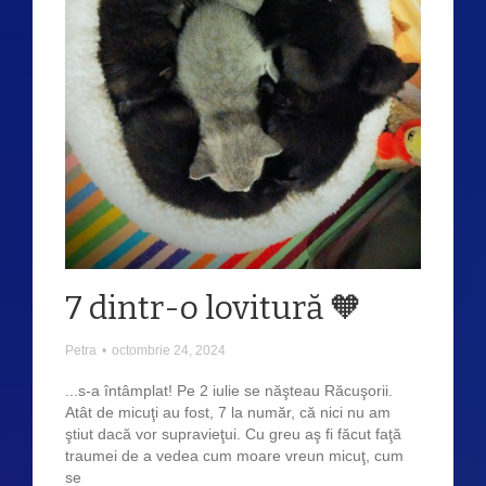
7 dintr-o lovitură 🧡
Petra
•
octombrie 24, 2024
...s-a întâmplat! Pe 2 iulie se năşteau Răcuşorii.
Atât de micuţi au fost, 7 la număr, că nici nu am
ştiut dacă vor supravieţui. Cu greu aş fi făcut faţă
traumei de a vedea cum moare vreun micuţ, cum
se